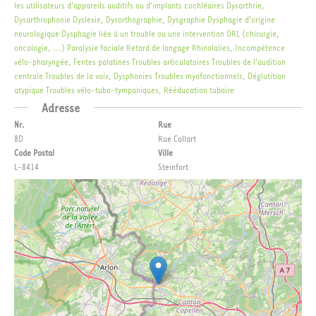
les utilisateurs d'appareils auditifs ou d'implants cochléaires
Dysarthrie,
Dysarthrophonie
Dyslexie, Dysorthographie, Dysgraphie
Dysphagie d'origine
neurologique
Dysphagie liée à un trouble ou une intervention ORL (chirurgie,
oncologie, ...)
Paralysie faciale
Retard de langage
Rhinolalies, Incompétence
vélo-pharyngée, Fentes palatines
Troubles articulatoires
Troubles de l'audition
centrale
Troubles de la voix, Dysphonies
Troubles myofonctionnels, Déglutition
atypique
Troubles vélo-tubo-tympaniques, Rééducation tubaire
Adresse
Nr.
Rue
8D
Rue Collart
Code Postal
Ville
L-8414
Steinfort