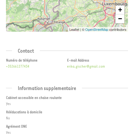
+
−
Leaflet
|
©
OpenStreetMap
contributors
Contact
Numéro de téléphone
E-mail Address
+352661277434
erika.gischer@gmail.com
Information supplementaire
Cabinet accessible en chaise roulante
Yes
Rééducations à domicile
No
Agrément ONE
Yes