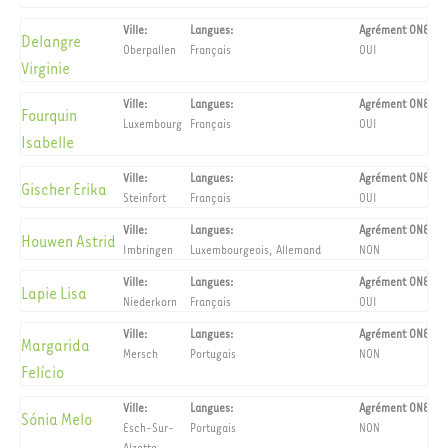
Ville:
Langues:
Agrément ONE
Delangre
Oberpallen
Français
OUI
Virginie
Ville:
Langues:
Agrément ONE
Fourquin
Luxembourg
Français
OUI
Isabelle
Ville:
Langues:
Agrément ONE
Gischer Erika
Steinfort
Français
OUI
Ville:
Langues:
Agrément ONE
Houwen Astrid
Imbringen
Luxembourgeois, Allemand
NON
Ville:
Langues:
Agrément ONE
Lapie Lisa
Niederkorn
Français
OUI
Ville:
Langues:
Agrément ONE
Margarida
Mersch
Portugais
NON
Felício
Ville:
Langues:
Agrément ONE
Sónia Melo
Esch-Sur-
Portugais
NON
Alzette