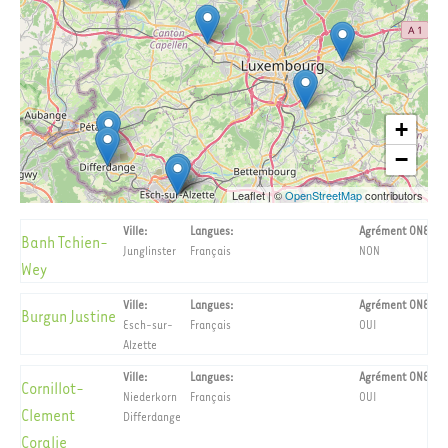
+
−
Leaflet
|
©
OpenStreetMap
contributors
Ville:
Langues:
Agrément ONE
Banh Tchien-
Junglinster
Français
NON
Wey
Ville:
Langues:
Agrément ONE
Burgun Justine
Esch-sur-
Français
OUI
Alzette
Ville:
Langues:
Agrément ONE
Cornillot-
Niederkorn
Français
OUI
Clement
Differdange
Coralie