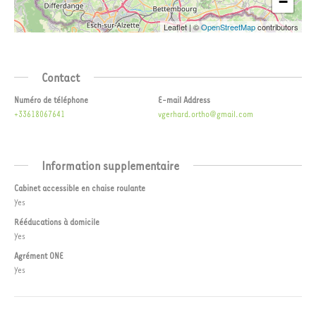
−
Leaflet
|
©
OpenStreetMap
contributors
Contact
Numéro de téléphone
E-mail Address
+33618067641
vgerhard.ortho@gmail.com
Information supplementaire
Cabinet accessible en chaise roulante
Yes
Rééducations à domicile
Yes
Agrément ONE
Yes