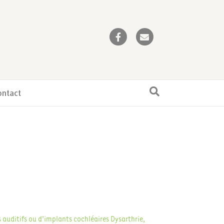
Facebook
Email
ontact
s auditifs ou d'implants cochléaires
Dysarthrie,