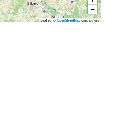
−
Leaflet
|
©
OpenStreetMap
contributors