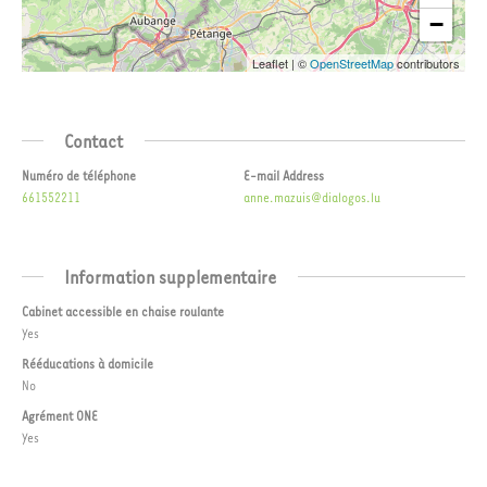
−
Leaflet
|
©
OpenStreetMap
contributors
Contact
Numéro de téléphone
E-mail Address
661552211
anne.mazuis@dialogos.lu
Information supplementaire
Cabinet accessible en chaise roulante
Yes
Rééducations à domicile
No
Agrément ONE
Yes