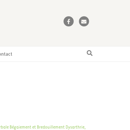
Facebook
Email
ontact
rbale
Bégaiement et Bredouillement
Dysarthrie,