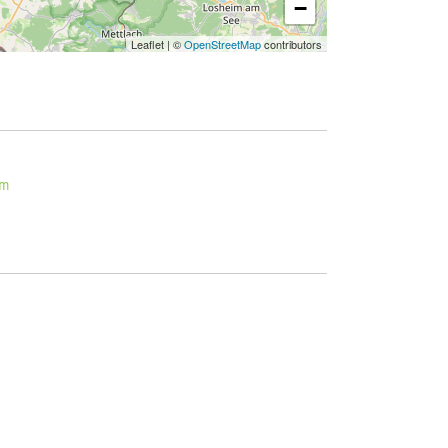
−
Leaflet
|
©
OpenStreetMap
contributors
om