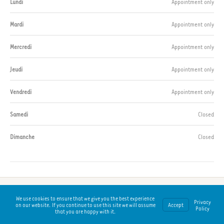
Lundi
Appointment only
Mardi
Appointment only
Mercredi
Appointment only
Jeudi
Appointment only
Vendredi
Appointment only
Samedi
Closed
Dimanche
Closed
© 2021 ALO | Powered by CRW
We use cookies to ensure that we give you the best experience
Privacy
on our website. If you continue to use this site we will assume
Accept
Policy
info@alo.lu
• B.P. 898, L-2018 Luxembourg
that you are happy with it.