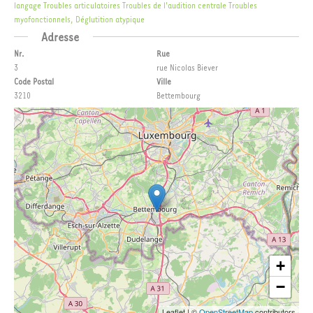
langage
Troubles articulatoires
Troubles de l'audition centrale
Troubles
myofonctionnels, Déglutition atypique
Adresse
Nr.
Rue
3
rue Nicolas Biever
Code Postal
Ville
3210
Bettembourg
+
−
Leaflet
|
©
OpenStreetMap
contributors