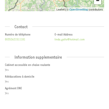
−
Leaflet
|
©
OpenStreetMap
contributors
Contact
Numéro de téléphone
E-mail Address
00352621511181
linda.gallo@hotmail.com
Information supplementaire
Cabinet accessible en chaise roulante
Yes
Rééducations à domicile
Yes
Agrément ONE
Yes