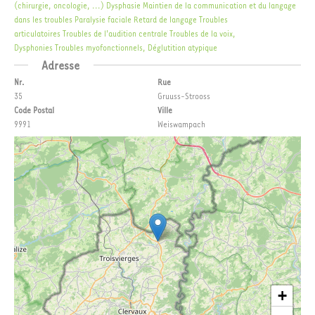
(chirurgie, oncologie, ...)
Dysphasie
Maintien de la communication et du langage
dans les troubles
Paralysie faciale
Retard de langage
Troubles
articulatoires
Troubles de l'audition centrale
Troubles de la voix,
Dysphonies
Troubles myofonctionnels, Déglutition atypique
Adresse
Nr.
Rue
35
Gruuss-Strooss
Code Postal
Ville
9991
Weiswampach
+