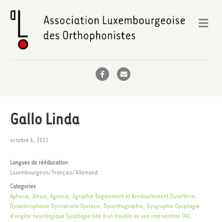
Me
Facebook
Email
Gallo Linda
octobre 6, 2021
Langues de rééducation
Luxembourgeois/Français/Allemand
Categories
Aphasie, Alexie, Agnosie, Agraphie
Bégaiement et Bredouillement
Dysarthrie,
Dysarthrophonie
Dyscalculie
Dyslexie, Dysorthographie, Dysgraphie
Dysphagie
d'origine neurologique
Dysphagie liée à un trouble ou une intervention ORL