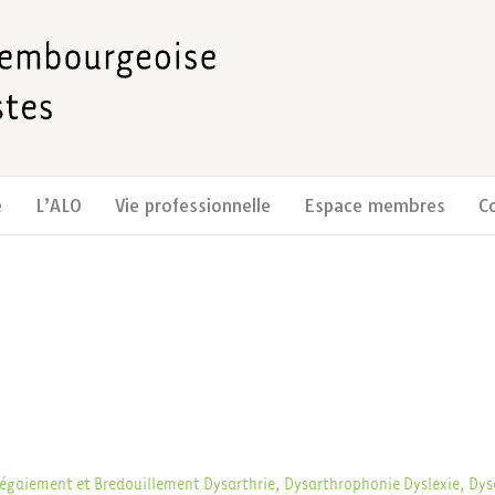
e
L’ALO
Vie professionnelle
Espace membres
C
égaiement et Bredouillement
Dysarthrie, Dysarthrophonie
Dyslexie, Dy