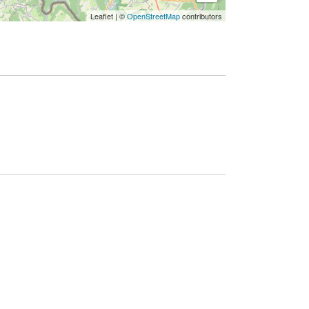
Leaflet
|
©
OpenStreetMap
contributors