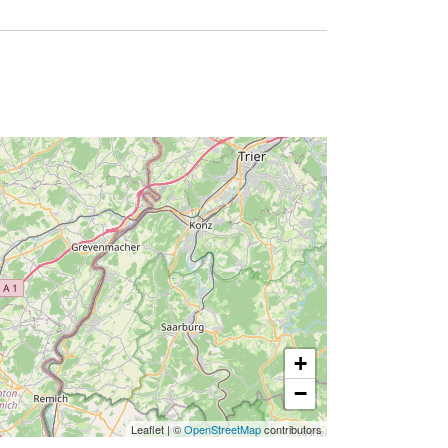
+
−
Leaflet
|
©
OpenStreetMap
contributors