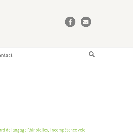
Facebook
Email
ontact
ard de langage
Rhinolalies, Incompétence vélo-