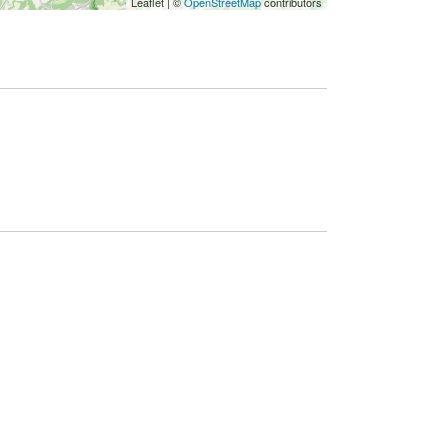
Leaflet
|
©
OpenStreetMap
contributors